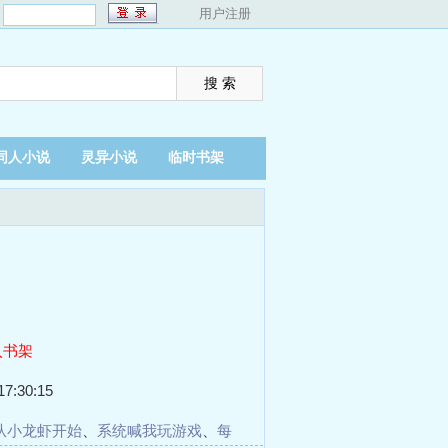
：
用户注册
同人小说
灵异小说
临时书架
入书架
7:30:15
从小龙虾开始
、
系统喊我玩游戏
、
每