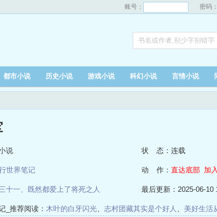
账号：
密码
都市小说
历史小说
游戏小说
科幻小说
言情小说
军
小说
状 态：连载
行世界笔记
动 作：
直达底部
加
三十一、既然都爱上了将死之人
最后更新：2025-06-10 1
记_推荐阅读：
木叶的白牙闪光
、
志村团藏其实是个好人
、
美好生活