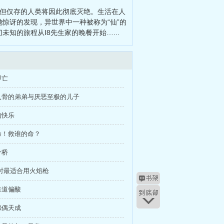
雳天下之逆命皇龙
、
乡间轻曲
，但仅存的人类将因此彻底灭绝。生活在人
惊讶的发现，异世界中一种被称为“仙”的
知的旅程从I8先生家的晚餐开始…...
即亡
入骨的弟弟与厌恶至极的儿子
的快乐
命！救谁的命？
骨桥
时最适合用火焰枪
味道偏酸
怨偶天成