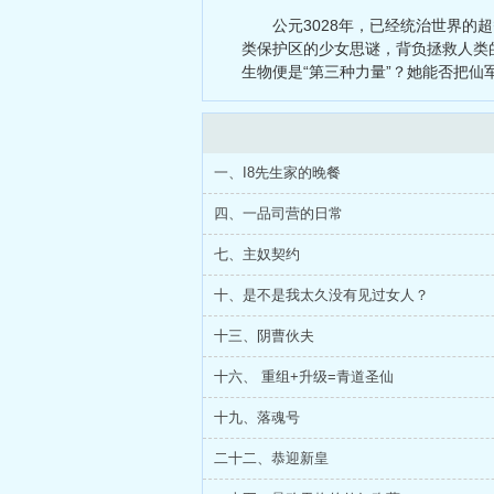
天在作死中
公元3028年，已经统治世界
类保护区的少女思谜，背负拯救人类的
生物便是“第三种力量”？她能否把仙
一、I8先生家的晚餐
四、一品司营的日常
七、主奴契约
十、是不是我太久没有见过女人？
十三、阴曹伙夫
十六、 重组+升级=青道圣仙
十九、落魂号
二十二、恭迎新皇