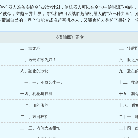
直播
、
我有一个经验值面板
、
手机系统变异了
、
万界收藏艺术馆
、
霹
的超智机器人准备实施空气改造计划，使机器人可以在空气中随时汲取动能
使命，穿越至异世界，寻找相传可以战胜超智机器人的“第三种力量”。她
军带回自己的世界？仙能否战胜超智机器人，又能否和人类和平相处？一切未
《借仙军》正文
二、蚩尤环
三、转瞬
五、送去谁家为奴？
六、恨之
八、融化的冰块
九、遗忘
十一、一计不成又生一计
十二、救
十四、机枪与扫射
十五、架
十七、血的供养
十八、 此
二十、末日狂欢
二十一、
二十三、内侍大监很忙
二十四、