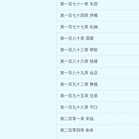
第一百七十一章 失窃
第一百七十四章 拌嘴
第一百七十七章 礼物
第一百八十章 震慑
第一百八十三章 帮助
第一百八十六章 怪楼
第一百八十九章 会议
第一百九十二章 整顿
第一百九十五章 交易
第一百九十八章 守口
第二百零一章 宋战
第二百零四章 刺杀