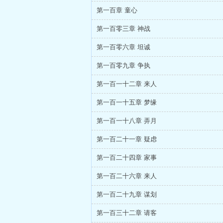
第一百章 童心
第一百零三章 神战
第一百零六章 坦诚
第一百零九章 争执
第一百一十二章 来人
第一百一十五章 梦缘
第一百一十八章 弄月
第一百二十一章 疑虑
第一百二十四章 家事
第一百二十六章 来人
第一百二十九章 谋划
第一百三十二章 请客