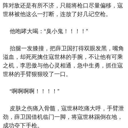
阵对敌还是有所不济，只能将枪口尽量偏移，寇
世林被他这么一打断，连放了好几记空枪。
他咆哮大喝：“臭小鬼！！！！”
抬腿一发膝撞，把薛卫国打得双眼发黑，嘴角
溢血，却死死擒住寇世林的手腕，不让他有可乘
之机，李思傲与他心灵相通，急中生勇，抓住寇
世林的手臂狠狠咬了一口。
“啊啊啊啊！！！！”
皮肤之伤痛入骨髓，寇世林吃痛大呼，手臂泄
劲，薛卫国借机临门一脚，将寇世林踢倒在地，
成功夺下手枪。