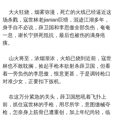
大火狂烧，烟雾弥漫，死亡的火线已经逼近这
场杀戮，寇世林老jianian巨猾，混迹江湖多年，
身手自不必说，薛卫国和李思傲全部负伤，奄奄
一息，谢长宁拼死抵抗，最后也被伤的满身疮
痍。
山火将至，浓烟渐浓，火焰已烧到近前，寇世
林也不敢耽搁，捡起手枪本欲射杀薛卫国，但看
着一旁负伤的李思傲，恨意更甚，于是调转枪口
对准少女，正要扣下扳机。
在这万分紧急的关头，薛卫国怒吼着飞扑上
前，抓住寇世林的手枪，用尽所学，意图缴械夺
枪，怎奈身上筋骨已遭重创，加上年纪尚轻，临