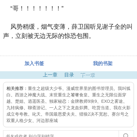
“哥！！！！！！！”
风势稍缓，烟气变薄，薛卫国听见谢子全的叫
声，立刻被无边无际的惊恐包围。
加入书签
我的书架
上一章
目录
下一章
相关推荐：
重生之超级大少爷
、
漫威世界里的图书管理员
、
我叫狐
白
、
西游之神魔大战
、
末世重生之饕餮食皇
、
重生之无限位面穿
越
、
楚姐
、
逍遥医圣
、
独家秘恋：金牌教师9块9
、
EXO之雾途
、
九转疯修
、
聊斋游记
、
一人之下之龙血炽腾
、
吃货当道
、
我在火影
成立夸夸教
、
叱天
、
帝国最恩爱夫夫
、
猎狼2决不宽恕
、
赛尔号之
双重人格少女
、
河边那座城