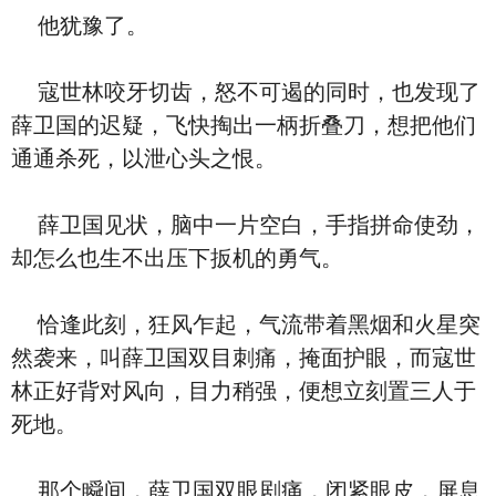
他犹豫了。
寇世林咬牙切齿，怒不可遏的同时，也发现了
薛卫国的迟疑，飞快掏出一柄折叠刀，想把他们
通通杀死，以泄心头之恨。
薛卫国见状，脑中一片空白，手指拼命使劲，
却怎么也生不出压下扳机的勇气。
恰逢此刻，狂风乍起，气流带着黑烟和火星突
然袭来，叫薛卫国双目刺痛，掩面护眼，而寇世
林正好背对风向，目力稍强，便想立刻置三人于
死地。
那个瞬间，薛卫国双眼剧痛，闭紧眼皮，屏息