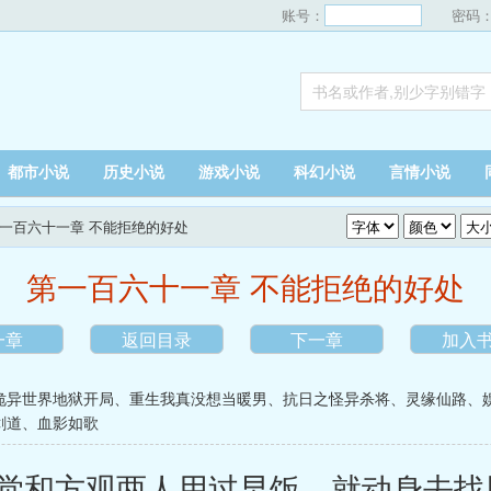
账号：
密码
都市小说
历史小说
游戏小说
科幻小说
言情小说
第一百六十一章 不能拒绝的好处
第一百六十一章 不能拒绝的好处
一章
返回目录
下一章
加入
诡异世界地狱开局
、
重生我真没想当暖男
、
抗日之怪异杀将
、
灵缘仙路
、
剑道
、
血影如歌
和方观两人用过早饭，就动身去找