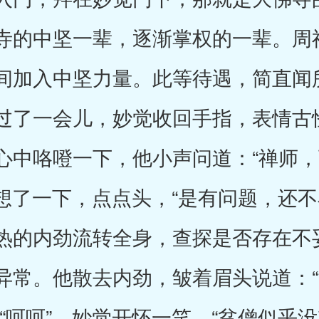
寺的中坚一辈，逐渐掌权的一辈。周
间加入中坚力量。此等待遇，简直闻
过了一会儿，妙觉收回手指，表情古
心中咯噔一下，他小声问道：“禅师
觉想了一下，点点头，“是有问题，还
热的内劲流转全身，查探是否存在不
异常。他散去内劲，皱着眉头说道：
“呵呵”，妙觉开怀一笑，“贫僧似乎