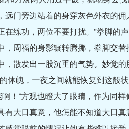
，远门旁边站着的身穿灰色外衣的佣
正在练功，两位不要打扰。”拳脚的
中，周福的身影辗转腾挪，拳脚交替
中，散发出一股沉重的气势。妙觉的
强的体魄，一夜之间就能恢复到这般
可能啊！”方观也瞪大了眼睛，作为同
具有大日真意，他怎能不知道大日真
才感觉眼前的情况让他有些难以接受。