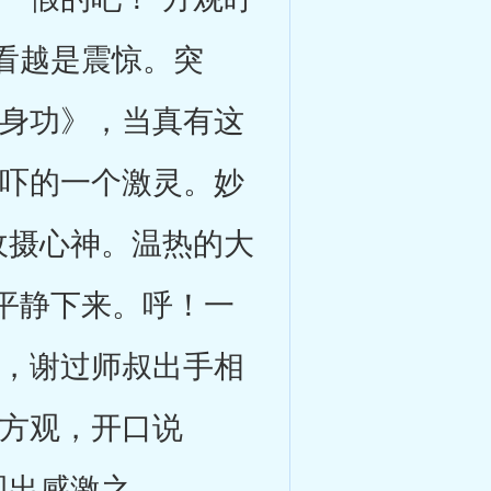
看越是震惊。突
养身功》，当真有这
他吓的一个激灵。妙
收摄心神。温热的大
平静下来。呼！一
佛，谢过师叔出手相
视方观，开口说
现出感激之