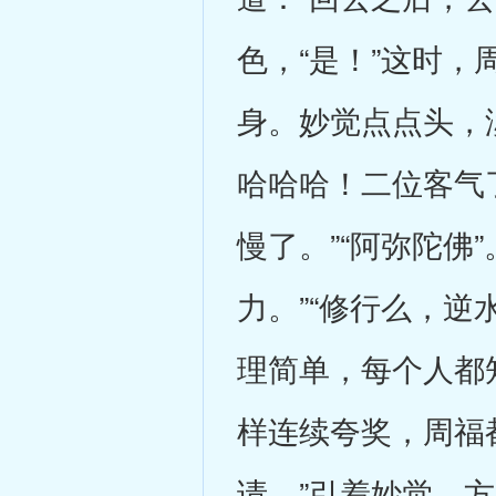
色，“是！”这时，
身。妙觉点点头，淡
哈哈哈！二位客气
慢了。”“阿弥陀佛
力。”“修行么，逆
理简单，每个人都
样连续夸奖，周福
请。”引着妙觉、