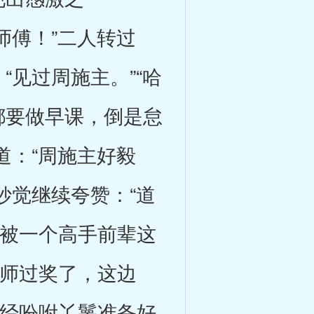
师傅！”二人转过
“见过周施主。”“哈
都要做早课，倒是怠
道：“周施主好毅
妙觉继续夸赞：“道
”被一个高手前辈这
禅师过奖了，这边
已经吩咐丫鬟准备好