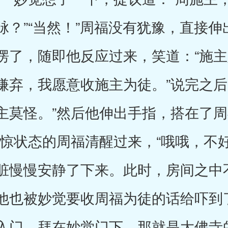
脉？”“当然！”周福没有犹豫，直接
愣了，随即他反应过来，笑道：“施
嫌弃，我愿意收施主为徒。”说完之后
主莫怪。”然后他伸出手指，搭在了周
震惊状态的周福清醒过来，“哦哦，不
脏慢慢安静了下来。此时，房间之中
他也被妙觉要收周福为徒的话给吓到
入门，拜在妙觉门下，那就是大佛寺