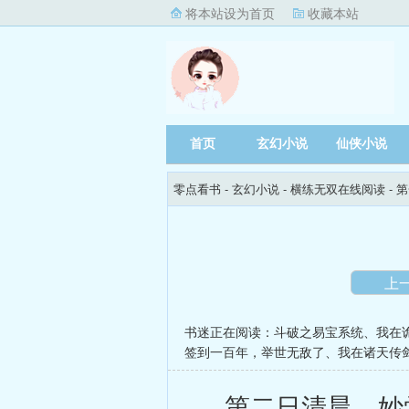
将本站设为首页
收藏本站
首页
玄幻小说
仙侠小说
零点看书
- 玄幻小说 -
横练无双在线阅读
- 
上
书迷正在阅读：
斗破之易宝系统
、
我在
签到一百年，举世无敌了
、
我在诸天传
第二日清晨。妙觉