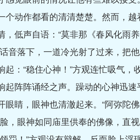
一个动作都看的清清楚楚。然而，越
情，低声自语：“莫非那《春风化雨
的话音落下，一道冷光射了过来，把
响起：“稳住心神！”方观连忙吸气，
响起阵阵诵经之声。躁动的心神迅速
开眼睛，眼神也清澈起来。“阿弥陀
张脸，眼神如同庙里供奉的佛像，直
去领罚！”方观没有辩解，反而脸上浮