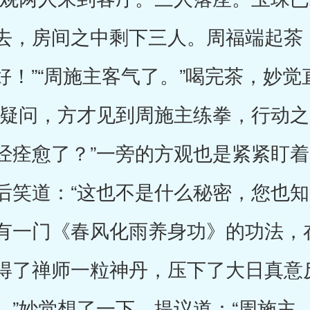
去，房间之中剩下三人。周福端起茶
“好！”“周施主客气了。”喝完茶，妙
个疑问，方才见到周施主练拳，行动
经痊愈了？”一旁的方观也是紧紧盯
后笑道：“这也不是什么秘密，您也
有一门《春风化雨养身功》的功法，
得了禅师一粒神丹，压下了大日真意
。”妙觉想了一下，提议道：“周施主