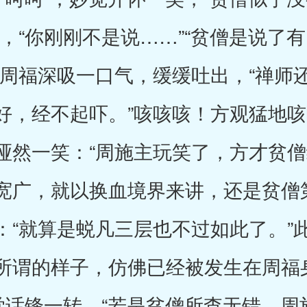
，“你刚刚不是说……”“贫僧是说了
”周福深吸一口气，缓缓吐出，“禅师
好，经不起吓。”咳咳咳！方观猛地
哑然一笑：“周施主玩笑了，方才贫
宽广，就以换血境界来讲，还是贫僧
：“就算是蜕凡三层也不过如此了。”
所谓的样子，仿佛已经被发生在周福
妙觉话锋一转，“若是贫僧所查无错，