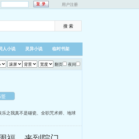
：
用户注册
同人小说
灵异小说
临时书架
翻页
夜间
书签
娱乐之我真不是碰瓷
、
全职咒术师
、
地球
周福。来到院门