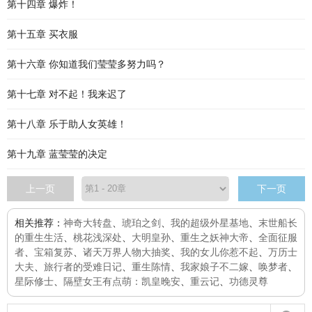
第十四章 爆炸！
第十五章 买衣服
第十六章 你知道我们莹莹多努力吗？
第十七章 对不起！我来迟了
第十八章 乐于助人女英雄！
第十九章 蓝莹莹的决定
上一页
下一页
相关推荐：
神奇大转盘
、
琥珀之剑
、
我的超级外星基地
、
末世船长
的重生生活
、
桃花浅深处
、
大明皇孙
、
重生之妖神大帝
、
全面征服
者
、
宝箱复苏
、
诸天万界人物大抽奖
、
我的女儿你惹不起
、
万历士
大夫
、
旅行者的受难日记
、
重生陈情
、
我家娘子不二嫁
、
唤梦者
、
星际修士
、
隔壁女王有点萌：凯皇晚安
、
重云记
、
功德灵尊