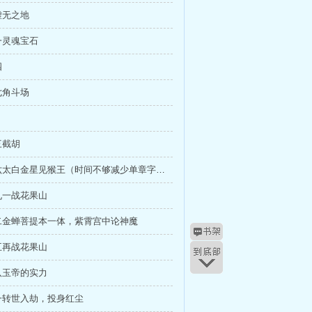
虚无之地
一灵魂宝石
四
七角斗场
三截胡
二百二十六太白金星见猴王（时间不够减少单章字数）
九一战花果山
二金蝉菩提本一体，紫霄宫中论神魔
五再战花果山
八玉帝的实力
一转世入劫，投身红尘