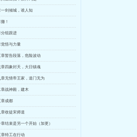
章一剑倾城，谁人知
章撤！
章分组跟进
章觉悟与力量
三章暂告段落，危险波动
六章四象封天，大日镇魂
九章无情帝王家，道门无为
二章战神殿，建木
五章成都
八章收徒宋师道
一章结束是另一个开始（加更）
三章特工在行动