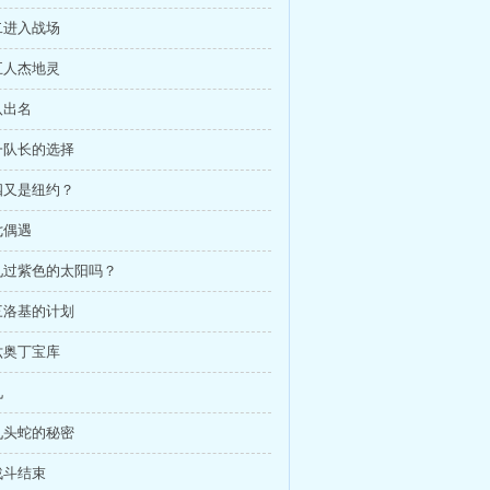
二进入战场
五人杰地灵
八出名
一队长的选择
四又是纽约？
七偶遇
见过紫色的太阳吗？
三洛基的计划
六奥丁宝库
九
九头蛇的秘密
战斗结束