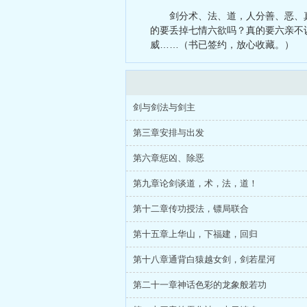
执行者：从
剑分术、法、道，人分善、恶、
的要丢掉七情六欲吗？真的要六亲不
威……（书已签约，放心收藏。）
剑与剑法与剑主
第三章安排与出发
第六章惩凶、除恶
第九章论剑谈道，术，法，道！
第十二章传功授法，镖局联合
第十五章上华山，下福建，回归
第十八章通背白猿越女剑，剑若星河
第二十一章神话色彩的龙象般若功