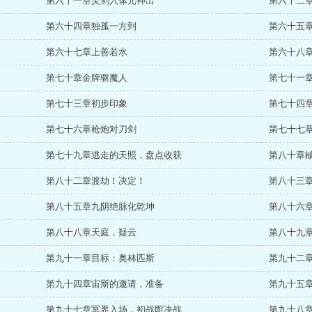
第六十一章灵剑入体元神出
第六十二
第六十四章独孤一方到
第六十五
第六十七章上善若水
第六十八章
第七十章金牌驱魔人
第七十一
第七十三章初步印象
第七十四
第七十六章枪炮对刀剑
第七十七
第七十九章逃走的天照，盘点收获
第八十章
第八十二章渡劫！决定！
第八十三
第八十五章九阴绝脉化乾坤
第八十六
第八十八章天庭，疑云
第八十九
第九十一章目标：奥林匹斯
第九十二
第九十四章宙斯的邀请，准备
第九十五
第九十七章冥界入场，初战即决战
第九十八