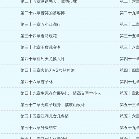
第二十五章纵论先天，藏功少林
第二十六
第二十八章苦笑的慕容博
第二十九
第三十一章五小江湖行
第三十二
第三十四章走马观花
第三十五
第三十七章玉虚观突变
第三十八
第四十章相约天龙换六脉
第四十一
第四十三章火焰刀VS六脉神剑
第四十四
第四十六章杏子林
第四十七章
第四十九章生死存亡那堪比，情高义重舍小人
第五十章
第五十二章无崖子现身，擂鼓山设计
第五十三
第五十五章江湖儿女几多情
第五十六
第五十八章升级结束
第五十九