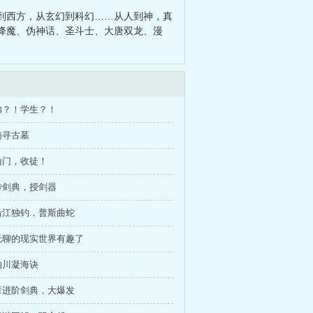
子永不言弃
到西方，从玄幻到科幻……从人到神，真
降魔、伪神话、圣斗士、大唐双龙、漫
弟？！学生？！
南寻古墓
山门，收徒！
传剑典，授剑器
沿江独钓，普斯曲蛇
无聊的现实世界有趣了
纳川凝海诀
章进阶剑典，大爆发