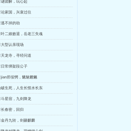
章谜团解，玩心起
章论家国，兴衰过往
章逃不掉的劫
章叶二娘败退，岳老三失魂
章大型认亲现场
章天龙寺，寻经问道
章日常绑架段公子
jian邪佞惘，魑魅魍魉
勘破生死，人生长恨水长东
章斗星宿，九剑降龙
章长春密，回归
章金丹九转，剑砸麒麟