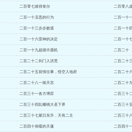
二百零七彼得奎尔
二百零八
二百一十丑恶的行为
二百一十
二百一十三步步败退
二百一十
二百一十六雷神的决定
二百一十
二百一十九超级许愿机
二百二十
二百二十二剑门入洪荒
二百二十
二百二十五前情往事，悟空入地府
二百二十八一闹天宫
二百二十
二百三十一各方博弈
二百三十
二百三十四乱蟠桃大圣下界
二百三十
二百三十七紫日东升，天有二主
二百三十
二百四十倒霉的天蓬
二百四十