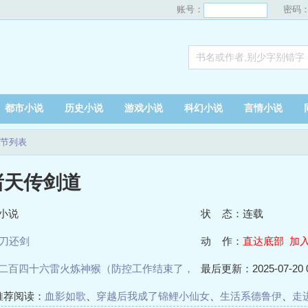
账号：
密码
都市小说
历史小说
游戏小说
科幻小说
言情小说
节列表
诸天传剑道
小说
状 态：连载
刀还剑
动 作：
直达底部
加
二百四十六雷火炼神猴（防控工作结束了，
最后更新：2025-07-20 0
息）
推荐阅读：
血影如歌
、
穿越后我成了锦鲤小仙女
、
生活系德鲁伊
、
走