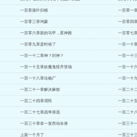
一百章落叶归根
一百零一
一百零三章鸿蒙
一百零四
一百零六章新的马甲，星神殿
一百零七
一百零九章是时候了
一百一十
一百一十二章神？封神？
一百一十
一百一十五章妖魔鬼怪齐登场
一百一十
一百一十八章论杨广
一百一十
一百二十一章解决麻烦
一百二十
一百二十四章谓民
一百二十
一百二十七章战争筛选
一百二十
一百三十章牵一发而动全身
一百三十
上架一个月了
一百三十