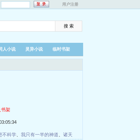
：
用户注册
同人小说
灵异小说
临时书架
入书架
3:05:34
进不科学
、
我只有一半的神道
、
诸天