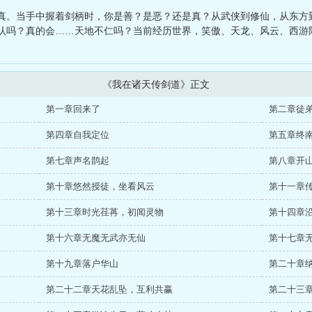
看门狗开始
、
昭月离
、
营销为王
、
模拟修仙：开局全点悟性了
、
小狗
真。当手中握着剑柄时，你是善？是恶？还是真？从武侠到修仙，从东方
认吗？真的会……天地不仁吗？当前经历世界，笑傲、天龙、风云、西游
《我在诸天传剑道》正文
第一章回来了
第二章徒
第四章自我定位
第五章终
第七章声名鹊起
第八章开
第十章悠然授徒，坐看风云
第十一章
第十三章时光荏苒，初闻灵物
第十四章
第十六章无魔无武亦无仙
第十七章
第十九章落户华山
第二十章
第二十二章天花乱坠，互利共赢
第二十三