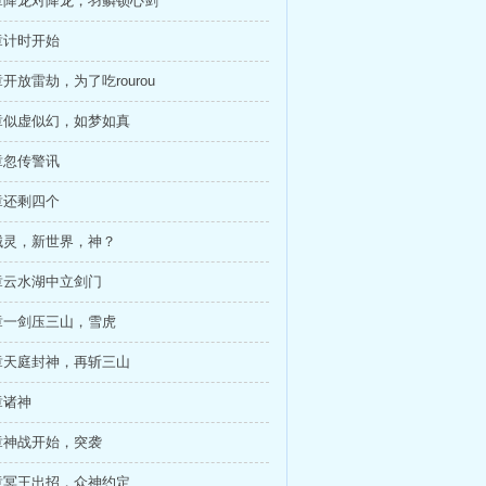
章降龙对降龙，羽鳞锁心剑
章计时开始
开放雷劫，为了吃rourou
章似虚似幻，如梦如真
章忽传警讯
章还剩四个
械灵，新世界，神？
章云水湖中立剑门
章一剑压三山，雪虎
章天庭封神，再斩三山
章诸神
章神战开始，突袭
章冥王出招，众神约定