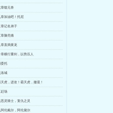
六章噬元兽
九章加油吧！托尼
二章记名弟子
五章脑壳痛
八章直捣黄龙
一章横行重剑，以势压人
四委托
七洛城
霸天虎，进攻！霸天虎，撤退！
三赶场
六恶灵骑士，复仇之灵
九阿伦戴尔，阿伦黛尔