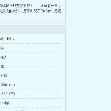
有钱呢？那万万不行！……终就有一日，
秘莫测的道法？是开山裂石的武者？是还
imei归来
聚会
斗篷人
：主
：拜访
：刺杀（中）
：大战（下）
章：审问