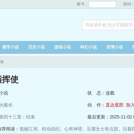
账号：
密码
都市小说
历史小说
游戏小说
科幻小说
言情小说
表
指挥使
小说
状 态：连载
火船长
动 作：
直达底部
加
第四十三章：结束
最后更新：2025-11-02 0
推荐阅读：
诡秘江湖
、
机动战纪
、
心有神塔
、
豆腐女士有点甜
、
日暮