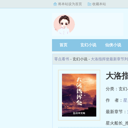
将本站设为首页
收藏本站
首页
玄幻小说
仙侠小说
零点看书
- 玄幻小说 -
大洛指挥使最新章节列
大洛
分类：玄幻
作 者：
星
最新章节：
星火船长_