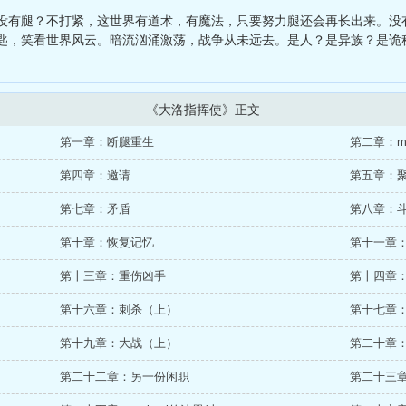
枕上书
、
作者断更后
、
霸总的傲娇小娇妻
没有腿？不打紧，这世界有道术，有魔法，只要努力腿还会再长出来。没
匙，笑看世界风云。暗流汹涌激荡，战争从未远去。是人？是异族？是诡
《大洛指挥使》正文
第一章：断腿重生
第二章：me
第四章：邀请
第五章：
第七章：矛盾
第八章：
第十章：恢复记忆
第十一章
第十三章：重伤凶手
第十四章
第十六章：刺杀（上）
第十七章
第十九章：大战（上）
第二十章
第二十二章：另一份闲职
第二十三