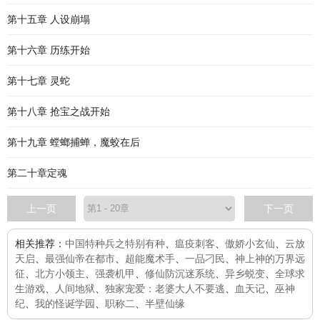
第十五章 人设崩塌
第十六章 历练开始
第十七章 灵蛇
第十八章 抢宝之战开始
第十九章 螳螂捕蝉，魔蛟在后
第二十章定魂
上一页
下一页
相关推荐：
中国特种兵之特别有种
、
瘟疫刺客
、
傲娇小玄仙
、
云放
天启
、
最强仙帝在都市
、
超能魔术手
、
一品刁民
、
神上神的万界远
征
、
北方小领主
、
强袭机甲
、
修仙防沉迷系统
、
异乡蜕变
、
全球求
生游戏
、
人间地狱
、
独家宠爱：老婆大人不要逃
、
血天记
、
巫神
纪
、
我的怪诞学园
、
职称二
、
半壁仙缘