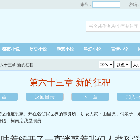
账号：
密码
都市小说
历史小说
游戏小说
科幻小说
言情小说
第六十三章 新的征程
第六十三章 新的征程
一章
返回目录
下一章
加入
特之维度玩家
、
开在名侦探世界的事务所
、
耕农人家：山里汉，俏娘子
、
开始
、
柯南之我是演员
味着解开了一直迷惑着我们人类科学