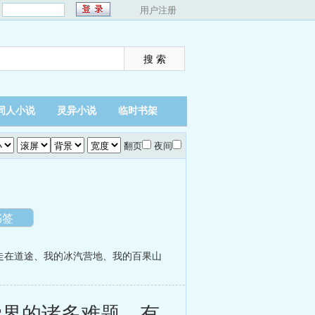
：
用户注册
同人小说
灵异小说
临时书架
翻页
夜间
书签
走在道途
、
我的冰汽营地
、
我的百果山
界的诸多难题，有