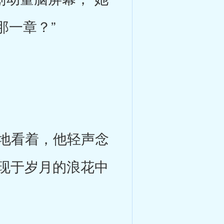
那一章？”
地看着，他轻声念
``浮现于岁月的浪花中