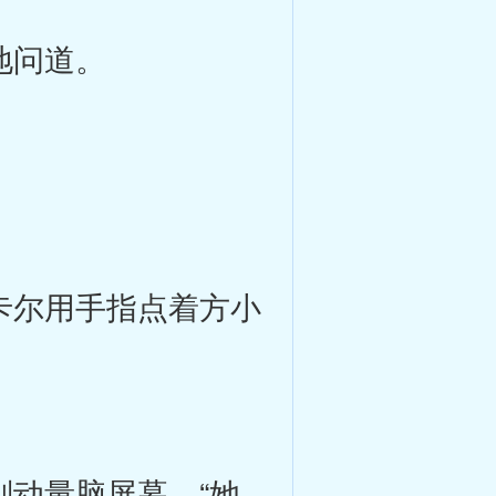
地问道。
卡尔用手指点着方小
动量脑屏幕，“她