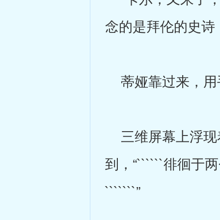
念的是拜伦的史诗
蒂娅靠过来，用手
三维屏幕上浮现着
到，“``````徘徊
```````”