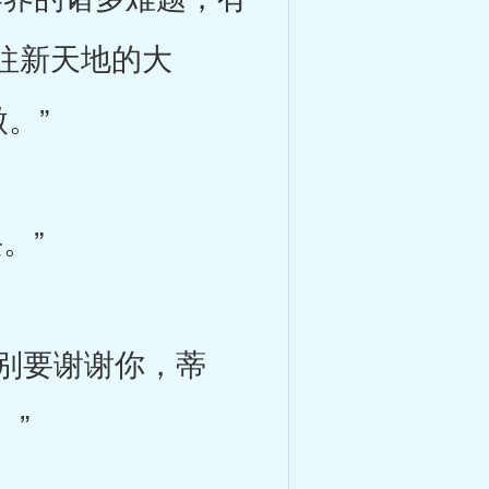
往新天地的大
。”
。”
别要谢谢你，蒂
”