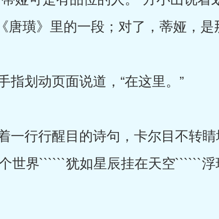
《唐璜》里的一段；对了，蒂娅，是
指划动页面说道，“在这里。”
一行行醒目的诗句，卡尔目不转睛
于两个世界``````犹如星辰挂在天空````