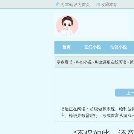
将本站设为首页
收藏本站
首页
玄幻小说
仙侠小说
零点看书
- 科幻小说 -
时空露痕在线阅读
- 
上
书迷正在阅读：
超级做梦系统
、
哈利波
庄
、
枪说异数霹雳行
、
亏成首富从游戏
“不仅如此，还意