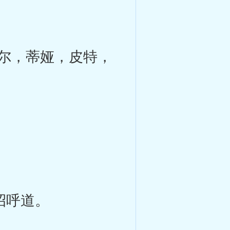
尔，蒂娅，皮特，
招呼道。