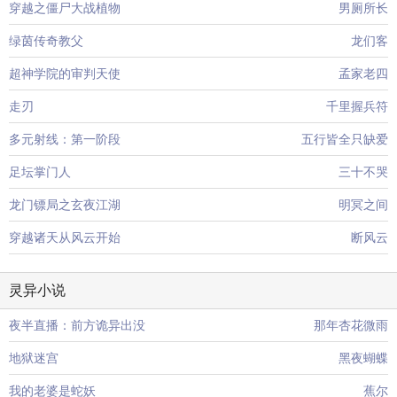
穿越之僵尸大战植物
男厕所长
绿茵传奇教父
龙们客
超神学院的审判天使
孟家老四
走刃
千里握兵符
多元射线：第一阶段
五行皆全只缺爱
足坛掌门人
三十不哭
龙门镖局之玄夜江湖
明冥之间
穿越诸天从风云开始
断风云
灵异小说
夜半直播：前方诡异出没
那年杏花微雨
地狱迷宫
黑夜蝴蝶
我的老婆是蛇妖
蕉尔