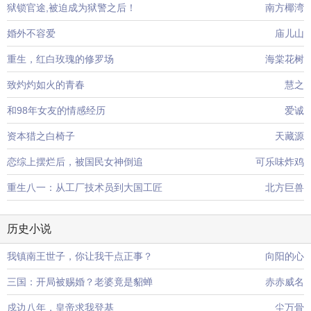
狱锁官途,被迫成为狱警之后！
南方椰湾
婚外不容爱
庙儿山
重生，红白玫瑰的修罗场
海棠花树
致灼灼如火的青春
慧之
和98年女友的情感经历
爱诚
资本猎之白椅子
天藏源
恋综上摆烂后，被国民女神倒追
可乐味炸鸡
重生八一：从工厂技术员到大国工匠
北方巨兽
历史小说
我镇南王世子，你让我干点正事？
向阳的心
三国：开局被赐婚？老婆竟是貂蝉
赤赤威名
戍边八年，皇帝求我登基
尘万骨