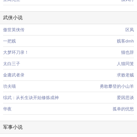
武侠小说
傲世英侠传
区凤
一把贱
贱客dmh
大梦环刀录！
猫也辞
太白三子
人猫同笼
金庸武者录
求败老贼
功夫喵
勇敢攀登的小山羊
综武：从长生诀开始修炼成神
爱因思谈
华夜
孤单的忧愁
军事小说