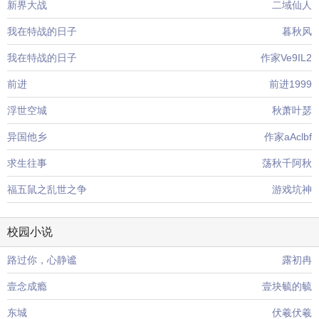
新界大战
二域仙人
我在特战的日子
暮秋风
我在特战的日子
作家Ve9IL2
前进
前进1999
浮世空城
秋萧叶瑟
异国他乡
作家aAclbf
求生往事
荡秋千阿秋
福五鼠之乱世之争
游戏坑神
校园小说
路过你，心静谧
露初冉
壹念成瘾
壹块毓的毓
东城
伏羲伏羲