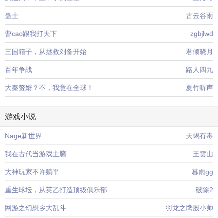
蛊士
古云谷雨
曹cao跟我打天下
zgbjlwd
三国箱子，从拯救刘备开始
君倾晓月
百年争战
路人四九
大秦赘婿？不，我意在全球！
夏竹听声
游戏小说
Nage新世界
天蝎有毒
我在古代当游戏主脑
王雲山
大神玩家不许躺平
暮雨gg
重生球坛，从英乙打造顶级俱乐部
破除2
网游之幻想乡大乱斗
羽龙之鹰殷小帅