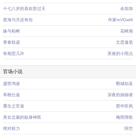
十七八岁的喜欢胜过天
余加加
星海与月还有你
作家mVGwf4
姝与柏树
花崎海
青春轨迹
文思逸笔
有相思几许
英俊的小雨点
官场小说
盛世鸿途
鹅城知县
草根仕途
深夜的抽烟者
重生之官途
那年听风
美女总裁的贴身神医
梅雨情歌
绝对权力
阿竺