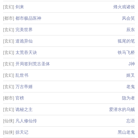
[玄幻]
剑来
烽火戏诸侯
[都市]
都市极品医神
风会笑
[玄幻]
完美世界
辰东
[玄幻]
道诡异仙
狐尾的笔
[玄幻]
太荒吞天诀
铁马飞桥
[玄幻]
开局签到荒古圣体
J神
[玄幻]
乱世书
姬叉
[玄幻]
万古帝婿
老鬼
[都市]
官榜
隐为者
[玄幻]
诡秘之主
爱潜水的乌贼
[仙侠]
凡人修仙传
忘语
[仙侠]
掠天记
黑山老鬼