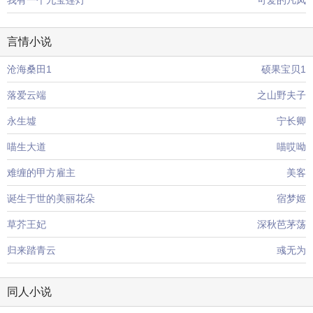
我有一个九宝莲灯
可爱的凡凤
言情小说
沧海桑田1
硕果宝贝1
落爱云端
之山野夫子
永生墟
宁长卿
喵生大道
喵哎呦
难缠的甲方雇主
美客
诞生于世的美丽花朵
宿梦姬
草芥王妃
深秋芭茅荡
归来踏青云
彧无为
同人小说