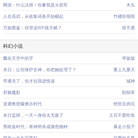
网游：什么法师！你爹我是火箭军
木头
人在高武，从收集词条开始崛起
竹楼听细雨
万族图鉴：你管这叫F级天赋？
煜不愚
科幻小说
飘在天空中的字
琴饭饭
末日：让你保护女神，你把她处理了？
重上九重天
早通关了，你才拉我进怪谈
城神
邪魅魔影
靰鞡草
逆袭教授爆燃古时代
绝世且肉坑
末日监狱，一天一身份太无敌了
土豆不爱吃鱼
黑暗血时代：将神明杀成濒危物种
暴走小茄子