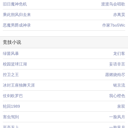
旧日魔神危机
渡渡鸟会唱歌
乘此朔风归去来
赤离昊
恶魔男爵成神录
作家7bo5Wc
竞技小说
绿茵风暴
龙们客
校园篮球江湖
妄语非言
控卫之王
愿燃烧殆尽
冰封王座独舞天涯
铭京流
仗剑欧罗巴
我心橙色
轮回1989
泉双
害虫驾到
一脸风月
至高无上
一脸风月