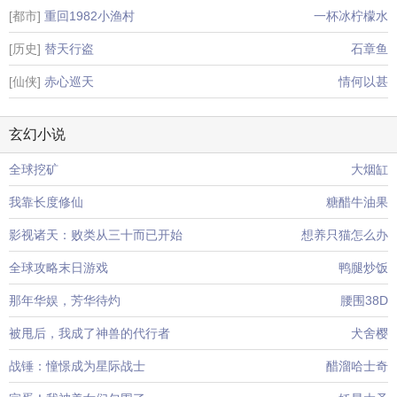
[都市]
重回1982小渔村
一杯冰柠檬水
[历史]
替天行盗
石章鱼
[仙侠]
赤心巡天
情何以甚
玄幻小说
全球挖矿
大烟缸
我靠长度修仙
糖醋牛油果
影视诸天：败类从三十而已开始
想养只猫怎么办
全球攻略末日游戏
鸭腿炒饭
那年华娱，芳华待灼
腰围38D
被甩后，我成了神兽的代行者
犬舍樱
战锤：憧憬成为星际战士
醋溜哈士奇