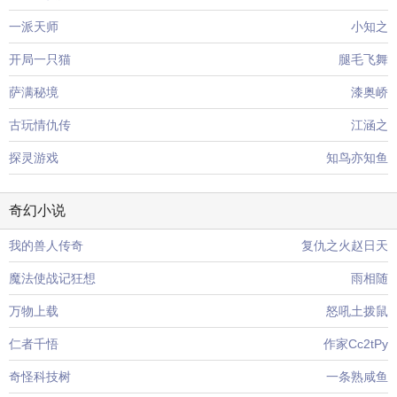
一派天师
小知之
开局一只猫
腿毛飞舞
萨满秘境
漆奥峤
古玩情仇传
江涵之
探灵游戏
知鸟亦知鱼
奇幻小说
我的兽人传奇
复仇之火赵日天
魔法使战记狂想
雨相随
万物上载
怒吼土拨鼠
仁者千悟
作家Cc2tPy
奇怪科技树
一条熟咸鱼