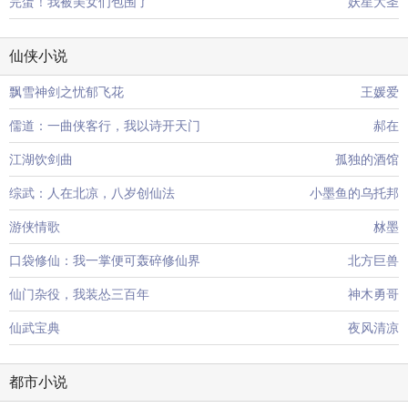
完蛋！我被美女们包围了
妖星大圣
仙侠小说
飘雪神剑之忧郁飞花
王媛爱
儒道：一曲侠客行，我以诗开天门
郝在
江湖饮剑曲
孤独的酒馆
综武：人在北凉，八岁创仙法
小墨鱼的乌托邦
游侠情歌
沝墨
口袋修仙：我一掌便可轰碎修仙界
北方巨兽
仙门杂役，我装怂三百年
神木勇哥
仙武宝典
夜风清凉
都市小说