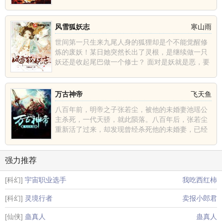
风雪狐妖志
寒山雨
世间第一只生来九尾人身的狐狸却是个不能觉醒修
炼的废妖！某日她突然长出了灵根，是继续做一只
妖还是收起尾巴做一个修士？ 面对是妖就是恶，要
么立刻死......
万古神帝
飞天鱼
八百年前，明帝之子张若尘，被他的未婚妻池瑶公
主杀死，一代天骄，就此陨落。八百年后，张若尘
重新活了过来，却发现曾经杀死他的未婚妻，已经
统一昆仑界，开辟......
强力推荐
[科幻]
宇宙职业选手
我吃西红柿
[科幻]
灵境行者
卖报小郎君
[仙侠]
蛊真人
蛊真人