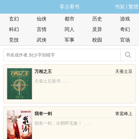
零点看书
书架
|
繁體
玄幻
仙侠
都市
历史
游戏
科幻
言情
同人
灵异
奇幻
竞技
武侠
军事
校园
官场
万相之王
天蚕土豆
天蚕土豆新书 ......
我有一剑
青鸾峰上
我有一剑，出鞘即无敌！ ......