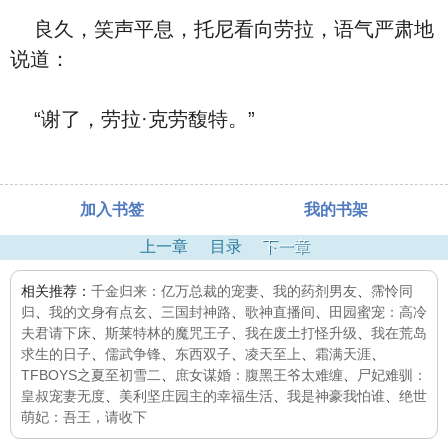
良久，笑声平息，托尼看向劳拉，语气严肃地
说道：
“谢了，劳拉·克劳馥特。”
加入书签
我的书架
上一章
目录
下一章
相关推荐：
千金归来：亿万总裁的宠妻
、
我的药剂男友
、
霈怜同
归
、
我的文身有点玄
、
三国封神路
、
歌神直播间
、
田园蜜宠：高冷
夫君请下床
、
斯莱特林的魔咒王子
、
我在废土打怪升级
、
我在荒岛
求生的日子
、
儒武争锋
、
东西双子
、
凌天至上
、
霜满天涯
、
TFBOYS之夏至初雪二
、
庶女谋婚：腹黑王爷太难缠
、
尸妃难驯：
皇叔宠妻无度
、
美利坚庄园主的幸福生活
、
我是神豪我怕谁
、
绝世
萌妃：吾王，请收下