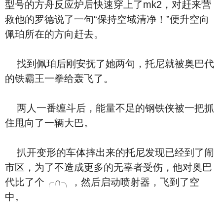
型号的方舟反应炉后快速穿上了mk2，对赶来营
救他的罗德说了一句“保持空域清净！”便升空向
佩珀所在的方向赶去。
找到佩珀后刚安抚了她两句，托尼就被奥巴代
的铁霸王一拳给轰飞了。
两人一番缠斗后，能量不足的钢铁侠被一把抓
住甩向了一辆大巴。
扒开变形的车体摔出来的托尼发现已经到了闹
市区，为了不造成更多的无辜者受伤，他对奥巴
代比了个╭∩╮，然后启动喷射器，飞到了空
中。