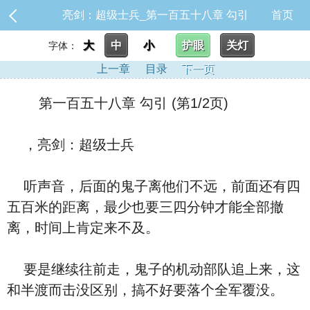
亮剑：超级士兵_第一百五十八章 勾引
首页
大
中
小
护眼
关灯
字体：
上一章
目录
下一页
第一百五十八章 勾引 (第1/2页)
，亮剑：超级士兵
听声音，后面的鬼子离他们不远，前面还有四
五百米的距离，最少也要三四分钟才能全部撤
离，时间上肯定来不及。
要是继续往前走，鬼子的机动部队追上来，这
和半渡而击没区别，搞不好要落个全军覆没。