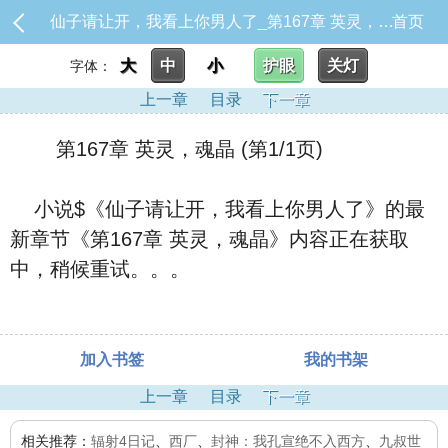
仙子请让开，我看上你男人了_第167章 英灵，魂晶
首页
大
中
小
护眼
关灯
字体：
上一章
目录
下一章
第167章 英灵，魂晶 (第1/1页)
小说$《仙子请让开，我看上你男人了》的最
新章节《第167章 英灵，魂晶》内容正在获取
中，稍候重试。。。
加入书签
我的书架
上一章
目录
下一章
相关推荐：
辐射4日记
、
西厂
、
封神：我孔宣绝不入西方
、
九叔世