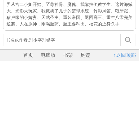
界从宫二小姐开始
、
至尊神骨
、
魔傀
、
我靠抽奖教学生
、
这片海贼
大
、
光影大玩家
、
我截胡了儿子的篮球系统
、
竹影风笛
、
狼牙戮
、
猎户家的小娇妻
、
天武圣主
、
重装帝国
、
返回高三
、
重生八零完美
逆袭
、
人在原神，刚喝魔药
、
魔王要种田
、
校花的近身杀手
首页
电脑版
书架
足迹
↑返回顶部