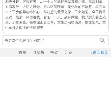
相关推荐：
客栈有鬼
、
从一个人的武林开始真祖之旅
、
黑武剑帝
、
血恋凌破
、
大明之风骨
、
东八区管理员
、
搞化学的不能惹
、
星际重
生：军少的异能小甜心
、
某幻想的无限之旅
、
丑女如菊
、
全民御兽
无双
、
最后一剑留给我
、
君临十二天
、
战神武祖
、
我只想安静当咸
鱼
、
剑走偏锋
、
苟在深山养女帝
、
重生之召唤西游
、
散文随笔
、
重
生军嫂之闵少的全能宠妻
首页
电脑版
书架
足迹
↑返回顶部