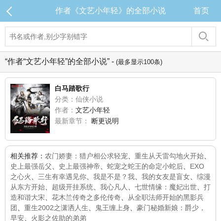
作者《文艺小年轻》的全部小说
首页
“作者“文艺小年轻”的全部小说” -
(最多显示100条)
白马踏歌行
分类：仙侠小说
作者：
文艺小年轻
最新章节：
断更说明
相关推荐：
农门娇妻：猎户相公求轻宠
、
重生从天雷勾地火开始
、
史上最强岳父
、
史上最强神帝
、
蛇宠之蛇王的命定小蛇后
、
EXO
之心火
、
三生有幸遇见你
、
我是不是？我
、
我的女友是盲女
、
综漫
从东方开始
、
超级开挂系统
、
我心凡人
、
七世情缘：魔妃出世
、
打
造和谐大宋
、
花木兰传奇之多伦传奇
、
从全职法师开始的黑影兵
团
、
重生2002之潇洒人生
、
鬼王缠上身
、
豪门秘婚新娘：爵少，
早安
、
火影之佐助的弟弟