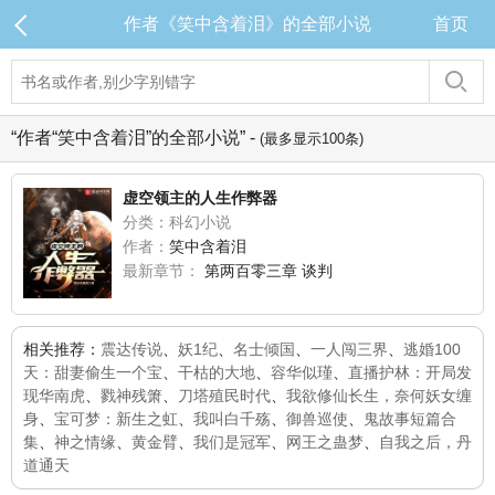
作者《笑中含着泪》的全部小说
首页
“作者“笑中含着泪”的全部小说” -
(最多显示100条)
虚空领主的人生作弊器
分类：科幻小说
作者：
笑中含着泪
最新章节：
第两百零三章 谈判
相关推荐：
震达传说
、
妖1纪
、
名士倾国
、
一人闯三界
、
逃婚100
天：甜妻偷生一个宝
、
干枯的大地
、
容华似瑾
、
直播护林：开局发
现华南虎
、
戮神残箫
、
刀塔殖民时代
、
我欲修仙长生，奈何妖女缠
身
、
宝可梦：新生之虹
、
我叫白千殇
、
御兽巡使
、
鬼故事短篇合
集
、
神之情缘
、
黄金臂
、
我们是冠军
、
网王之蛊梦
、
自我之后，丹
道通天