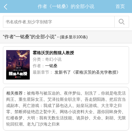
作者《一铭桑》的全部小说
首页
“作者“一铭桑”的全部小说” -
(最多显示100条)
霍格沃茨的熊猫人教授
分类：奇幻小说
作者：
一铭桑
最新章节：
发新书了《霍格沃茨的圣光学教授》
相关推荐：
被侮辱与被压迫的
、
夜伴梦仙
、
别洗了，你就是电竞活
阎王
、
重生星际女王
、
艾泽拉斯全职主宰
、
吾走阴阳路
、
把后宫当
成副本
、
死亡游戏：我成了舔包达人
、
始皇玩游戏
、
大主宰之归
零
、
禁断师徒绝恋之甃中天
、
网络小说资料大全
、
愿你回眸身旁
、
红楼春梦
、
大明：我有无数生活技能
、
诡异抄
、
天命
、
刺胡
、
无限
轮回狂潮
、
老九门沙海之归来