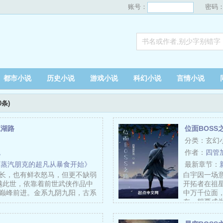
账号：
密码
都市小说
历史小说
游戏小说
科幻小说
言情小说
0条)
江湖路
位面BOSS
分类：玄幻
炮
作者：
四管
《蒸汽朋克的超凡从暴食开始》
最新章节：
长，也有鲜衣怒马，但更不缺弱
白宇因一场
穿越此世，依靠着前世武侠作品中
开拓者在祖
巅峰前进。金系九阴九阳，古系
中万千位面
…
在，想要成