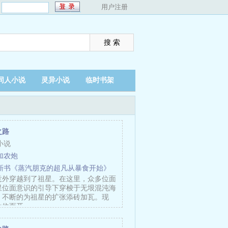
：
用户注册
同人小说
灵异小说
临时书架
之路
小说
加农炮
新书《蒸汽朋克的超凡从暴食开始》
意外穿越到了祖星。在这里，众多位面
星位面意识的引导下穿梭于无垠混沌海
，不断的为祖星的扩张添砖加瓦。现
为位面开……