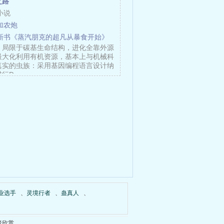
之路
小说
加农炮
新书《蒸汽朋克的超凡从暴食开始》
：局限于碳基生命结构，进化全靠外源
最大化利用有机资源，基本上与机械科
真实的虫族：采用基因编程语言设计纳
进行D……
业选手
、
灵境行者
、
蛊真人
、
者欣赏。