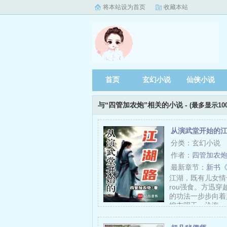
将本站设为首页
收藏本站
首页
玄幻小说
仙侠小说
与“四管加农炮”相关的小说 -
(最多显示10
从演武堂开始的
分类：玄幻小说
作者：
四管加农
最新章节：
新书
江湖，既有儿女情
rou强食。方迅
的功法一步步向着
嫁衣明玉，沧海…