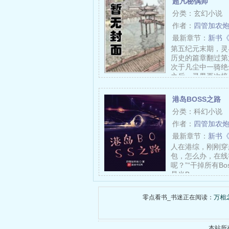
超凡秘偶师
分类：玄幻小说
作者：
四管加农
最新章节：
新书
第五纪元末期，灵
历史的篇章翻过第
次于凡尘中一骑绝
之后，灵界再次接
港岛BOSS之路
分类：科幻小说
作者：
四管加农
最新章节：
新书
人在港综，刚刚穿
包，怎么办，在线等
呢？”“干掉所有Bo
是当B……
零点看书_书迷正在阅读：
万相
本站所