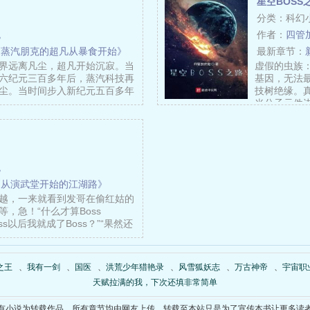
星空BOSS
分类：科幻
炮
作者：
四管
《蒸汽朋克的超凡从暴食开始》
最新章节：
界远离凡尘，超凡开始沉寂。当
虚假的虫族
六纪元三百多年后，蒸汽科技再
基因，无法
尘。当时间步入新纪元五百多年
技树绝缘。
……
米分子元件
炮
《从演武堂开始的江湖路》
越，一来就看到发哥在偷红姑的
，急！“什么才算Boss
ss以后我就成了Boss？”“果然还
之王
、
我有一剑
、
国医
、
洪荒少年猎艳录
、
风雪狐妖志
、
万古神帝
、
宇宙职
天赋拉满的我，下次还填非常简单
有小说为转载作品，所有章节均由网友上传，转载至本站只是为了宣传本书让更多读