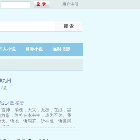
：
用户注册
同人小说
灵异小说
临时书架
华九州
小说
第214章 招架
，雷神，消魂，天灾，无极，在娜，黑
的故事，终将在本书中，成为不休。我
斩天、斩地，斩阎罗、斩神魔，斩世间
下恶名……