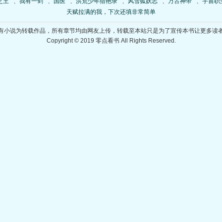
之王
、
我有一剑
、
国医
、
洪荒少年猎艳录
、
风雪狐妖志
、
万古神帝
、
宇宙职
天赋拉满的我，下次还填非常简单
有小说为转载作品，所有章节均由网友上传，转载至本站只是为了宣传本书让更多读
Copyright © 2019 零点看书 All Rights Reserved.