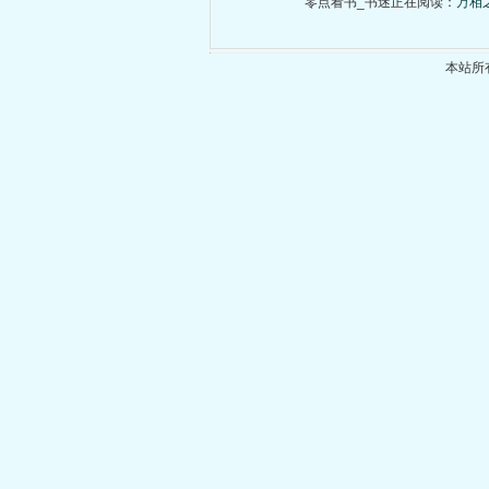
零点看书_书迷正在阅读：
万相
本站所