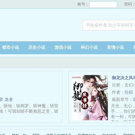
账号：
密码
都市小说
历史小说
游戏小说
科幻小说
言情小说
御龙决之风
分类：玄幻
作者：
任烜
8章 龙者
最新章节：
、斩地；斩阎罗、斩神魔；斩世
月光，无心
名！可我却斩不断相思之意，斩
手……你们
…
有一剑，可
不公、斩天