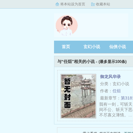
将本站设为首页
收藏本站
首页
玄幻小说
仙侠小说
与“任烜”相关的小说 -
(最多显示100条)
御龙风华录
分类：玄幻小说
作者：
任烜
最新章节：
第31
我有一剑，可斩天
间不公、斩天下恶
不尽寡义薄情。…