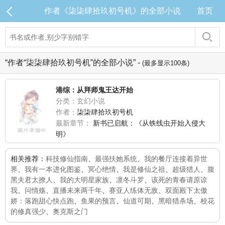
作者《柒柒肆拾玖初号机》的全部小说
首页
“作者“柒柒肆拾玖初号机”的全部小说” -
(最多显示100条)
港综：从拜师鬼王达开始
分类：玄幻小说
作者：
柒柒肆拾玖初号机
最新章节：
新书已启航：《从铁线虫开始入侵大
明》
相关推荐：
科技修仙指南
、
最强扶她系统
、
我的餐厅连接着异世
界
、
我有一本进化图鉴
、
冥心绝情
、
我是修仙之祖
、
超级猎人
、
腹
黑夫君太撩人
、
我的大明星家族
、
凛冬斗罗
、
该死的青春请原谅
我
、
问情殇
、
直播未来两千年
、
赛亚人练体无敌
、
双面殿下太傲
娇：落跑甜心快点跑
、
鱼果的预言
、
仙道可期
、
黑暗猎杀场
、
校花
的修真强少
、
奥克斯之门