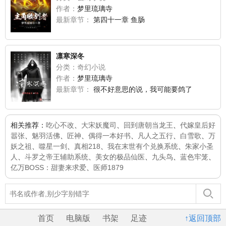
作者：
梦里琉璃寺
最新章节：
第四十一章 鱼肠
凛寒深冬
分类：奇幻小说
作者：
梦里琉璃寺
最新章节：
很不好意思的说，我可能要鸽了
相关推荐：
吃心不改
、
大宋妖魔司
、
回到唐朝当龙王
、
代嫁皇后好
嚣张
、
魅羽活佛
、
匠神
、
偶得一本好书
、
凡人之五行
、
白雪歌
、
万
妖之祖
、
噬星一剑
、
真相218
、
我在末世有个兑换系统
、
朱家小圣
人
、
斗罗之帝王辅助系统
、
美女的极品仙医
、
九头鸟
、
蓝色牢笼
、
亿万BOSS：甜妻来求爱
、
医师1879
首页
电脑版
书架
足迹
↑返回顶部