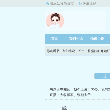
将本站设为首页
收藏本站
首页
玄幻小说
仙侠小说
零点看书
- 玄幻小说 -
长生：从猎妖船开始肝
上
书迷正在阅读：
找个土豪当老公
、
我的
直播：大收藏家
、
崇祯太子
呼……