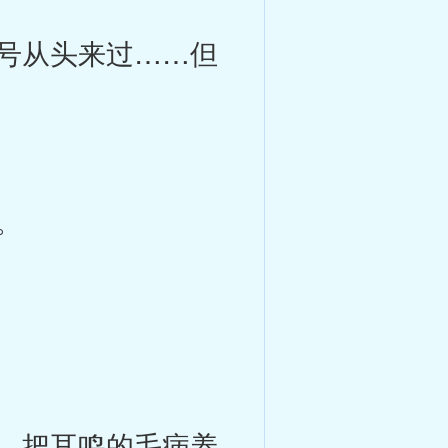
号从头来过……但
。
，把耳鸣的毛病养