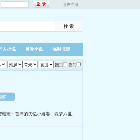
：
用户注册
同人小说
灵异小说
临时书架
翻页
夜间
书签
蜜霸宠：首席的失忆小娇妻
、
魂梦六世
、