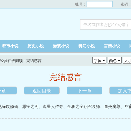
账号：
密码
都市小说
历史小说
游戏小说
科幻小说
言情小说
经验在线阅读
- 完结感言
完结感言
一章
返回目录
下一章
加入
熟练度修仙
、
灏宇之刃
、
巡星人传奇
、
全职之全职召唤师
、
血炎魔尊
、
甜