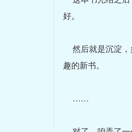
好。
然后就是沉淀，多
趣的新书。
……
对了，咱弄了一