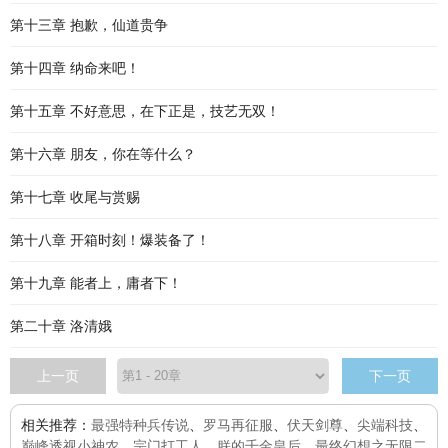
第十三章 抱歉，仙道贵争
第十四章 纳命来吧！
第十五章 不好意思，在下正是，技艺无双！
第十六章 朋友，你在等什么？
第十七章 收尾与赏赐
第十八章 开箱时刻！爆装备了！
第十九章 能者上，庸者下！
第二十章 洛清娥
上一页
下一页
相关推荐：
最强特种兵传说
、
罗马再征服
、
伏天剑尊
、
尖端科技
、
巅峰透视小神农
、
宗门打工人
、
朕的千金皇后
、
最终幻想之无限二