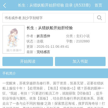
长生：从猎妖船开始肝经验 目录 (共533章)
首页
长生：从猎妖船开始肝经验
作者：
妖言惑仲
分类：玄幻小说
状态：连载
字数：2102880
更新：2026-01-11 06:49:41
最新：
完结感言
开始阅读
加入书架
手机简介
一觉醒来，苏夜穿越群岛修行界。困于资质，筑基无望，还要在猎妖
船上服役十年！【处理渔获，【海员】经验值+1】嗯？苏夜的眼神一
怔。“我超，有挂！”只要进行船员工作，就能获取【经验值】，提升
职业等级与属性。依靠【面板】，结合群岛修行界的灵船体系。苏夜
走出了一条与众不同的‘舰修’之路！探索禁忌海域，搜罗四海奇珍！打